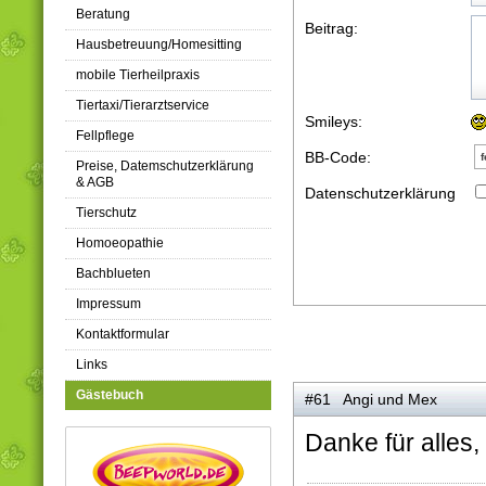
Beratung
Beitrag:
Hausbetreuung/Homesitting
mobile Tierheilpraxis
Tiertaxi/Tierarztservice
Smileys:
Fellpflege
BB-Code:
f
Preise, Datemschutzerklärung
& AGB
Datenschutzerklärung
Tierschutz
Homoeopathie
Bachblueten
Impressum
Kontaktformular
Links
Gästebuch
#61 Angi und Mex
Danke für alles,